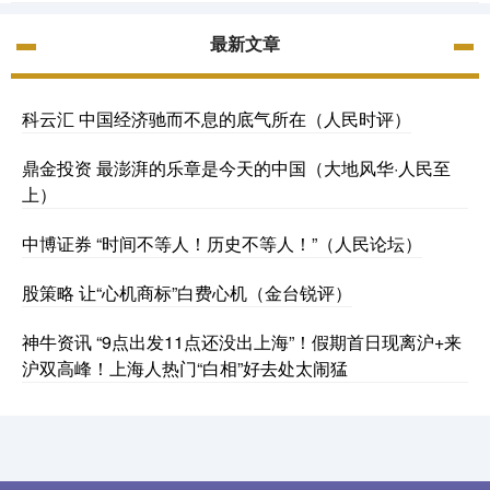
最新文章
科云汇 中国经济驰而不息的底气所在（人民时评）
鼎金投资 最澎湃的乐章是今天的中国（大地风华·人民至
上）
中博证券 “时间不等人！历史不等人！”（人民论坛）
股策略 让“心机商标”白费心机（金台锐评）
神牛资讯 “9点出发11点还没出上海”！假期首日现离沪+来
沪双高峰！上海人热门“白相”好去处太闹猛