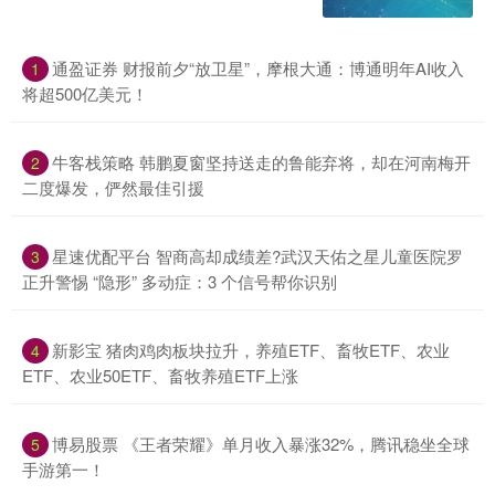
通盈证券 财报前夕“放卫星”，摩根大通：博通明年AI收入
1
将超500亿美元！
牛客栈策略 韩鹏夏窗坚持送走的鲁能弃将，却在河南梅开
2
二度爆发，俨然最佳引援
星速优配平台 智商高却成绩差?武汉天佑之星儿童医院罗
3
正升警惕 “隐形” 多动症：3 个信号帮你识别
新影宝 猪肉鸡肉板块拉升，养殖ETF、畜牧ETF、农业
4
ETF、农业50ETF、畜牧养殖ETF上涨
博易股票 《王者荣耀》单月收入暴涨32%，腾讯稳坐全球
5
手游第一！