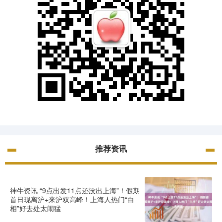
推荐资讯
神牛资讯 “9点出发11点还没出上海”！假期
首日现离沪+来沪双高峰！上海人热门“白
相”好去处太闹猛