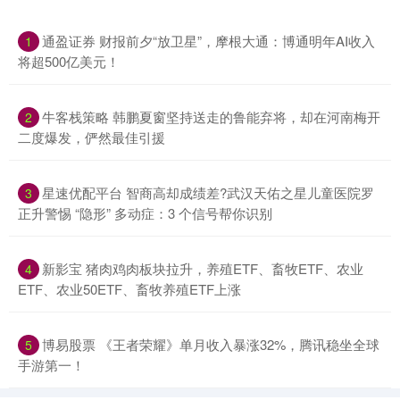
通盈证券 财报前夕“放卫星”，摩根大通：博通明年AI收入
1
将超500亿美元！
牛客栈策略 韩鹏夏窗坚持送走的鲁能弃将，却在河南梅开
2
二度爆发，俨然最佳引援
星速优配平台 智商高却成绩差?武汉天佑之星儿童医院罗
3
正升警惕 “隐形” 多动症：3 个信号帮你识别
新影宝 猪肉鸡肉板块拉升，养殖ETF、畜牧ETF、农业
4
ETF、农业50ETF、畜牧养殖ETF上涨
博易股票 《王者荣耀》单月收入暴涨32%，腾讯稳坐全球
5
手游第一！