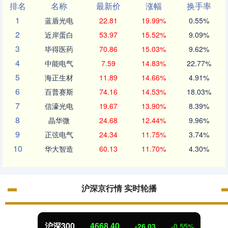
排名
名称
最新价
涨幅
换手率
1
蓝盾光电
22.81
19.99%
0.55%
2
近岸蛋白
53.97
15.52%
9.09%
3
毕得医药
70.86
15.03%
9.62%
4
中能电气
7.59
14.83%
22.77%
5
海正生材
11.89
14.66%
4.91%
6
百普赛斯
74.16
14.53%
18.03%
7
信濠光电
19.67
13.90%
8.39%
8
晶华微
24.68
12.44%
9.96%
9
正弦电气
24.34
11.75%
3.74%
10
华大智造
60.13
11.70%
4.30%
沪深京行情 实时轮播
沪深300
4668.40
-26.03
-0.55%