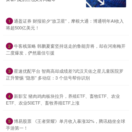
通盈证券 财报前夕“放卫星”，摩根大通：博通明年AI收入
1
将超500亿美元！
牛客栈策略 韩鹏夏窗坚持送走的鲁能弃将，却在河南梅开
2
二度爆发，俨然最佳引援
星速优配平台 智商高却成绩差?武汉天佑之星儿童医院罗
3
正升警惕 “隐形” 多动症：3 个信号帮你识别
新影宝 猪肉鸡肉板块拉升，养殖ETF、畜牧ETF、农业
4
ETF、农业50ETF、畜牧养殖ETF上涨
博易股票 《王者荣耀》单月收入暴涨32%，腾讯稳坐全球
5
手游第一！