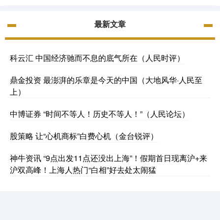
最新文章
科云汇 中国经济驰而不息的底气所在（人民时评）
鼎金投资 最澎湃的乐章是今天的中国（大地风华·人民至
上）
中博证券 “时间不等人！历史不等人！”（人民论坛）
股策略 让“心机商标”白费心机（金台锐评）
神牛资讯 “9点出发11点还没出上海”！假期首日现离沪+来
沪双高峰！上海人热门“白相”好去处太闹猛