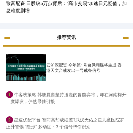
致富配资 日股破5万点背后：“高市交易”加速日元贬值，加
息难度剧增
推荐资讯
云沪深配资 今年第1号台风蝴蝶将生成 香
港天文台或发出一号戒备信号
​牛客栈策略 韩鹏夏窗坚持送走的鲁能弃将，却在河南梅开
1
二度爆发，俨然最佳引援
​星速优配平台 智商高却成绩差?武汉天佑之星儿童医院罗
2
正升警惕 “隐形” 多动症：3 个信号帮你识别