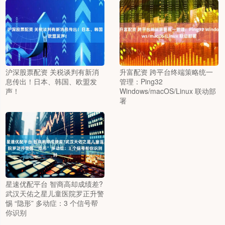
沪深股票配资 关税谈判有新消
升富配资 跨平台终端策略统一
息传出！日本、韩国、欧盟发
管理：Ping32
声！
Windows/macOS/Linux 联动部
署
星速优配平台 智商高却成绩差?
武汉天佑之星儿童医院罗正升警
惕 “隐形” 多动症：3 个信号帮
你识别