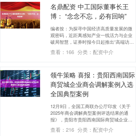
名鼎配资 中工国际董事长王
博： “念念不忘，必有回响”
编者按：为探寻中国经济高质量发展的微
观密码，近距离感知产业一线活力与企业
破局智慧，证券时报今日起推出“高端访
谈”栏目。记者将走进各行业龙头公司，寻
查看：
166
分类：
配资中介
访各领域领航者....
领牛策略 喜报：贵阳西南国际
商贸城企业商会调解案例入选
全国典型案例
12月9日，全国工商联办公厅印发《关于
2025年商会调解典型案例评选结果的通
报》，贵阳市贵阳西南国际商贸城企业商
会成功化解六号广场租金纠纷的案例入选
查看：
216
分类：
配资中介
全国百件优秀....