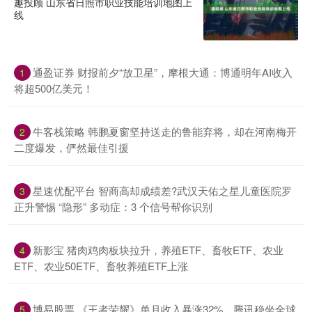
趣投顾 山东省日照市职业技能培训地图上
线
通盈证券 财报前夕“放卫星”，摩根大通：博通明年AI收入
1
将超500亿美元！
牛客栈策略 韩鹏夏窗坚持送走的鲁能弃将，却在河南梅开
2
二度爆发，俨然最佳引援
星速优配平台 智商高却成绩差?武汉天佑之星儿童医院罗
3
正升警惕 “隐形” 多动症：3 个信号帮你识别
新影宝 猪肉鸡肉板块拉升，养殖ETF、畜牧ETF、农业
4
ETF、农业50ETF、畜牧养殖ETF上涨
博易股票 《王者荣耀》单月收入暴涨32%，腾讯稳坐全球
5