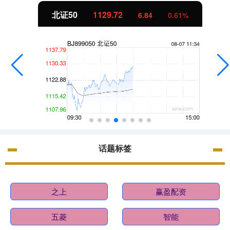
北证50
1129.72
6.84
0.61%
话题标签
之上
赢盈配资
五菱
智能