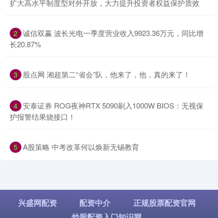
扩大高水平制度型对外开放，大力提升投资者权益保护质效
​诚信双赢 波长光电一季度营业收入9923.36万元，同比增
2
长20.87%
​股点网 湘超第二“省会”队，他来了，他，真的来了！
3
​安泰证券 ROG夜神RTX 5090刷入1000W BIOS：无视保
4
护报警结果烧接口！
​A股策略 中考改革何以焕新无锡教育
5
兴盛网配资
配资中介
正规股票配资官网
炒股配资入门知识网