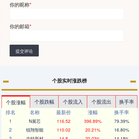
你的昵称
*
你的邮箱
*
提交评论
个股实时涨跌榜
个股跌幅
个股流入
个股流出
换手率
个股涨幅
排名
名称
最新价
涨幅
换手率
1
N展芯
116.52
396.89%
79.39%
2
锐翔智能
110.02
20.21%
16.80%
3
志特新材
14.8
20.03%
14.18%