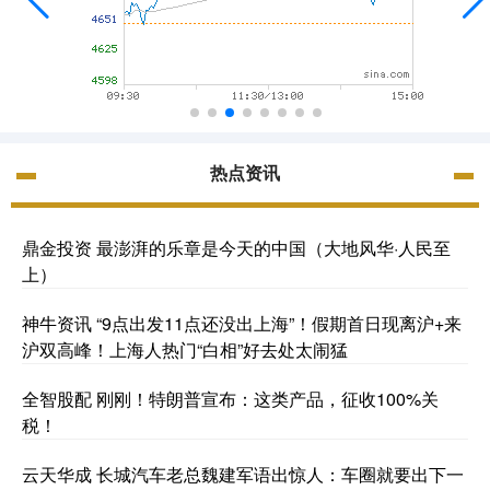
热点资讯
鼎金投资 最澎湃的乐章是今天的中国（大地风华·人民至
上）
神牛资讯 “9点出发11点还没出上海”！假期首日现离沪+来
沪双高峰！上海人热门“白相”好去处太闹猛
全智股配 刚刚！特朗普宣布：这类产品，征收100%关
税！
云天华成 长城汽车老总魏建军语出惊人：车圈就要出下一