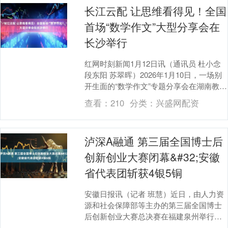
长江云配 让思维看得见！全国
首场“数学作文”大型分享会在
长沙举行
红网时刻新闻1月12日讯（通讯员 杜小念
段东阳 苏翠晖）2026年1月10日，一场别
开生面的“数学作文”专题分享会在湖南教育
音像电子出版社隆重举行。此次活动由....
查看：
210
分类：
兴盛网配资
泸深A融通 第三届全国博士后
创新创业大赛闭幕&#32;安徽
省代表团斩获4银5铜
安徽日报讯（记者 班慧）近日，由人力资
源和社会保障部等主办的第三届全国博士
后创新创业大赛总决赛在福建泉州举行泸
深A融通，46支参赛队伍、1721个项目同