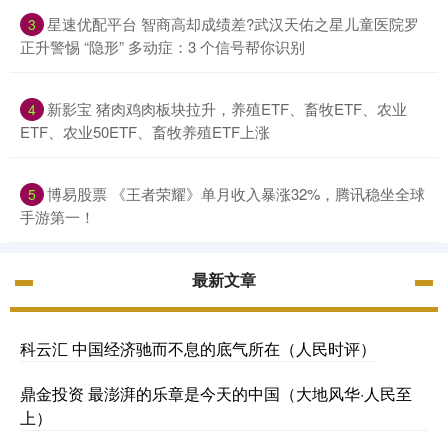
星速优配平台 智商高却成绩差?武汉天佑之星儿童医院罗
3
正升警惕 “隐形” 多动症：3 个信号帮你识别
新影宝 猪肉鸡肉板块拉升，养殖ETF、畜牧ETF、农业
4
ETF、农业50ETF、畜牧养殖ETF上涨
博易股票 《王者荣耀》单月收入暴涨32%，腾讯稳坐全球
5
手游第一！
最新文章
科云汇 中国经济驰而不息的底气所在（人民时评）
鼎金投资 最澎湃的乐章是今天的中国（大地风华·人民至
上）