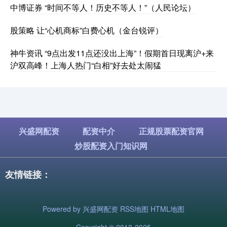
中博证券 “时间不等人！历史不等人！”（人民论坛）
股策略 让“心机商标”白费心机（金台锐评）
神牛资讯 “9点出发11点还没出上海”！假期首日现离沪+来
沪双高峰！上海人热门“白相”好去处太闹猛
兴盛网配资
配资中介
正规股票配资官网
炒股配资入门知识网
友情链接：
Powered by
兴盛网配资
RSS地图
HTML地图
Copyright
© 2013-2025