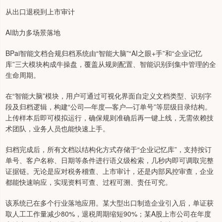
从出口退税到上市审计
AI助力多场景落地
BPai智能文档合规归档系统由“智能大脑”“AI之眼+手”和“企业记忆
库”三大模块构成牛操盘，覆盖从规则配置、智能识别到集中管理的全
生命周期。
在“智能大脑”模块，用户可通过可视化界面自定义文档类型、识别字
段及归档逻辑，构建“公司—年度—客户—订单号”等层级目录结构。
上传样本后即可模拟运行，确保规则准确后再一键上线，无需依赖技
术团队，业务人员也能快速上手。
归档完成后，所有文档以结构化方式存储于“企业记忆库”，支持按订
单号、客户名称、日期等条件进行语义级检索，几秒内即可调取完整
证据链。无论是应对税务稽查、上市审计，还是内部风控审查，企业
都能快速响应，实现资料可查、过程可溯、责任可究。
该系统已在多个行业落地应用。某大型出口制造企业引入后，单证获
取人工工作量减少80%，退税周期缩短90%；某A股上市公司在年度