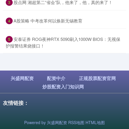
​股点网 湘超第二“省会”队，他来了，他，真的来了！
3
​A股策略 中考改革何以焕新无锡教育
4
​安泰证券 ROG夜神RTX 5090刷入1000W BIOS：无视保
5
护报警结果烧接口！
兴盛网配资
配资中介
正规股票配资官网
炒股配资入门知识网
友情链接：
Powered by
兴盛网配资
RSS地图
HTML地图