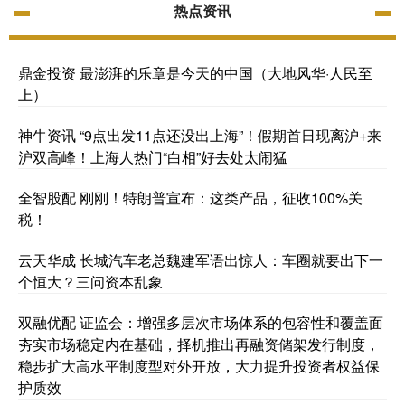
热点资讯
鼎金投资 最澎湃的乐章是今天的中国（大地风华·人民至
上）
神牛资讯 “9点出发11点还没出上海”！假期首日现离沪+来
沪双高峰！上海人热门“白相”好去处太闹猛
全智股配 刚刚！特朗普宣布：这类产品，征收100%关
税！
云天华成 长城汽车老总魏建军语出惊人：车圈就要出下一
个恒大？三问资本乱象
双融优配 证监会：增强多层次市场体系的包容性和覆盖面
夯实市场稳定内在基础，择机推出再融资储架发行制度，
稳步扩大高水平制度型对外开放，大力提升投资者权益保
护质效