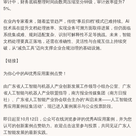
审计中，财务底稿整理时间由数周压缩至分钟级，审计效率提升7
5%。
在业内专家看来，随着监管趋严，传统“事后归档”模式已难持续。AI
技术虽在提升文档处理效率、实现业务可溯方面取得进展，但仍面临
系统集成难、规则适配复杂、识别可解释性不足等挑战。未来，智能
文档处理要真正落地，还需在准确性、灵活性与合规互信上持续突
破，从“减负工具”迈向支撑企业合规治理的基础设施。
【链接】
为你心中的AI优秀应用案例点赞！
由广东省人工智能与机器人产业创新发展工作领导小组办公室、广东
省人工智能与机器人产业联盟指导，南方报业传媒集团（南方日报
社）、广东省人工智能产业协会联合主办的“AI启未来——人工智能优
秀应用案例征集活动”，现已进入案例展示与公众投票阶段。
即日起至10月12日，公众可在线浏览参评的优秀AI应用案例，并为您
认可的创新案例点赞助力。欢迎点击这里参与投票，共同见证广东人
工智能发展的最新实践。