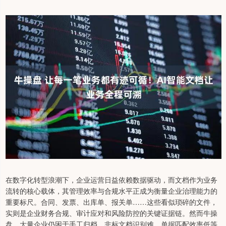
在数字化转型浪潮下，企业运营日益依赖数据驱动，而文档作为业务
流转的核心载体，其管理效率与合规水平正成为衡量企业治理能力的
重要标尺。合同、发票、出库单、报关单……这些看似琐碎的文件，
实则是企业财务合规、审计应对和风险防控的关键证据链。然而牛操
盘，大量企业仍困于手工归档、非标文档识别难、单据匹配效率低等